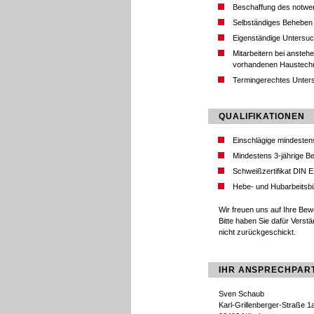
Beschaffung des notwen
Selbständiges Beheben 
Eigenständige Untersu
Mitarbeitern bei ansteh
vorhandenen Haustechni
Termingerechtes Unter
QUALIFIKATIONEN
Einschlägige mindestens
Mindestens 3-jährige B
Schweißzertifikat DIN 
Hebe- und Hubarbeitsb
Wir freuen uns auf Ihre Bew
Bitte haben Sie dafür Verst
nicht zurückgeschickt.
IHR ANSPRECHPAR
Sven Schaub
Karl-Grillenberger-Straße 1