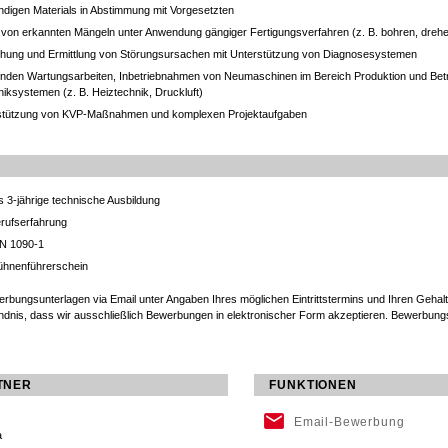
digen Materials in Abstimmung mit Vorgesetzten
von erkannten Mängeln unter Anwendung gängiger Fertigungsverfahren (z. B. bohren, drehen
chung und Ermittlung von Störungsursachen mit Unterstützung von Diagnosesystemen
enden Wartungsarbeiten, Inbetriebnahmen von Neumaschinen im Bereich Produktion und Betri
ksystemen (z. B. Heiztechnik, Druckluft)
stützung von KVP-Maßnahmen und komplexen Projektaufgaben
 3-jährige technische Ausbildung
erufserfahrung
EN 1090-1
ühnenführerschein
erbungsunterlagen via Email unter Angaben Ihres möglichen Eintrittstermins und Ihren Gehalt
ändnis, dass wir ausschließlich Bewerbungen in elektronischer Form akzeptieren. Bewerbung
TNER
FUNKTIONEN
Email-Bewerbung
a